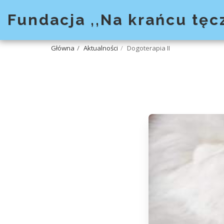
Fundacja ,,Na krańcu tęc
Główna
Aktualności
Dogoterapia II