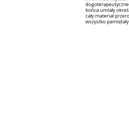
dogoterapeutyczne d
końca umiały określ
cały materiał prze
wszystko pamiętały