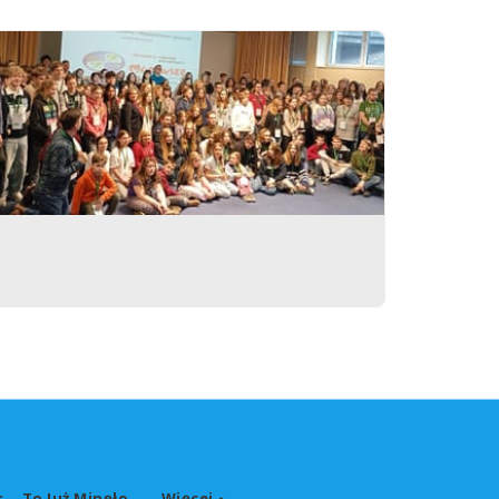
Ogólnopolska Konferencja
Wolontariuszy w Warszawie
s
To Już Minęło...
Więcej