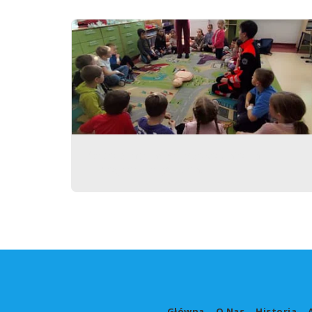
Współpraca międzypokoleniowa
wzbogaca wszystkich…
Główna
O Nas
Historia