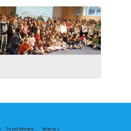
Ogólnopolska Konferencja
Wolontariuszy w Warszawie
s
To Już Minęło...
Więcej