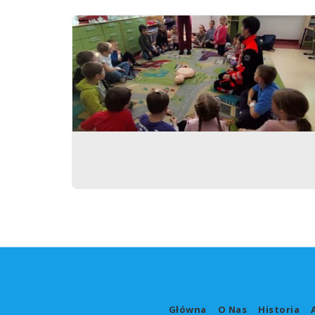
Współpraca międzypokoleniowa
wzbogaca wszystkich…
Główna
O Nas
Historia