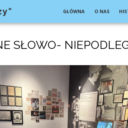
zy"
GŁÓWNA
O NAS
HIS
E SŁOWO- NIEPODLE