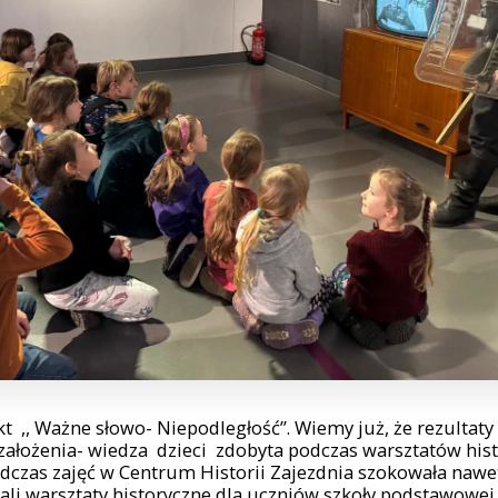
kt ,, Ważne słowo- Niepodległość’’. Wiemy już, że rezultaty
 założenia- wiedza dzieci zdobyta podczas warsztatów hist
czas zajęć w Centrum Historii Zajezdnia szokowała nawe
ali warsztaty historyczne dla uczniów szkoły podstawowej